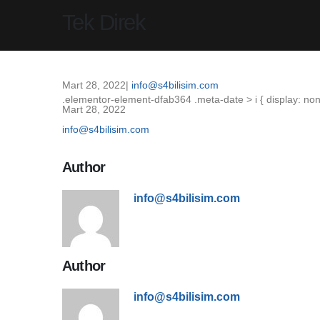
Tek Direk
Mart 28, 2022
info@s4bilisim.com
.elementor-element-dfab364 .meta-date > i { display: non
Mart 28, 2022
info@s4bilisim.com
Author Box
Author
info@s4bilisim.com
Author Box
Author
info@s4bilisim.com