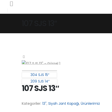
107 SJS 13″
304 SJS 15″
209 SJS 14″
107 SJS 13″
Kategoriler:
13"
,
Siyah Jant Kapağı
,
Ürünlerimiz