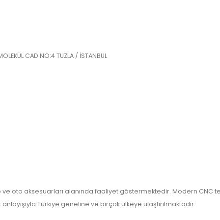
MOLEKÜL CAD NO:4 TUZLA / İSTANBUL
lıp ve oto aksesuarları alanında faaliyet göstermektedir. Modern CNC tek
nlayışıyla Türkiye geneline ve birçok ülkeye ulaştırılmaktadır.