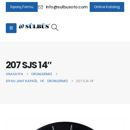
info@sulbusoto.com
Sipariş Formu
Online Katalog
207 SJS 14″
ANASAYFA
ÜRÜNLERIMIZ
SIYAH JANT KAPAĞI
,
14"
,
ÜRÜNLERIMIZ
207 SJS 14″