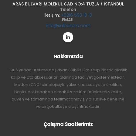
ARAS BULVARI MOLEKÜL CAD NO:4 TUZLA / İSTANBUL
Telefon
İletişim:
+0216 593 18 13
EMAIL
info@sulbusoto.com
Hakkımızda
1986 yılında üretime başlayan Sülbüs Oto Kalıp Plastik, plastik
kalıp ve oto aksesuarları alanında faaliyet göstermektedir.
Modern CNC teknolojisiyle yüksek hassasiyetle üretilen,
başta jant kapakları olmak üzere tüm ürünlerimiz; kalite,
güven ve zamanında teslimat anlayışıyla Türkiye geneline
ve birçok ülkeye ulaştırılmaktadır.
Çalışma Saatlerimiz