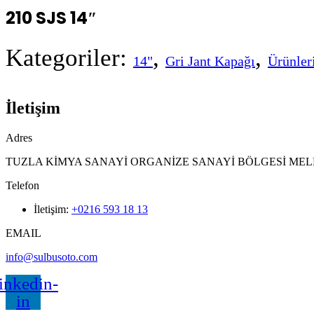
210 SJS 14″
Kategoriler:
,
,
14"
Gri Jant Kapağı
Ürünler
İletişim
Adres
TUZLA KİMYA SANAYİ ORGANİZE SANAYİ BÖLGESİ MEL
Telefon
İletişim:
+0216 593 18 13
EMAIL
info@sulbusoto.com
inkedin-
in