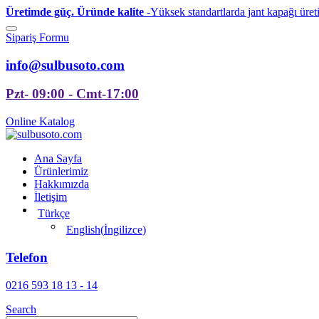
Üretimde güç. Üründe kalite
-Yüksek standartlarda jant kapağı üret
Sipariş Formu
info@sulbusoto.com
Pzt- 09:00 - Cmt-17:00
Online Katalog
Ana Sayfa
Ürünlerimiz
Hakkımızda
İletişim
Türkçe
English
(
İngilizce
)
Telefon
0216 593 18 13 - 14
Search