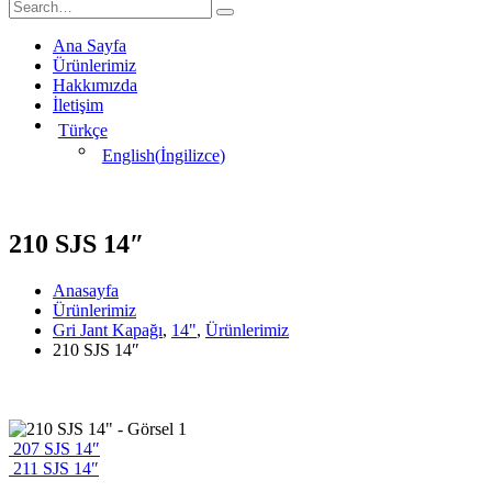
Ana Sayfa
Ürünlerimiz
Hakkımızda
İletişim
Türkçe
English
(
İngilizce
)
210 SJS 14″
Anasayfa
Ürünlerimiz
Gri Jant Kapağı
,
14"
,
Ürünlerimiz
210 SJS 14″
207 SJS 14″
211 SJS 14″