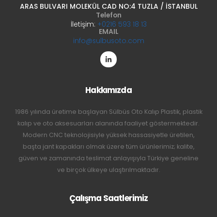
ARAS BULVARI MOLEKÜL CAD NO:4 TUZLA / İSTANBUL
Telefon
İletişim:
+0216 593 18 13
EMAIL
info@sulbusoto.com
Hakkımızda
1986 yılında üretime başlayan Sülbüs Oto Kalıp Plastik, plastik
kalıp ve oto aksesuarları alanında faaliyet göstermektedir.
Modern CNC teknolojisiyle yüksek hassasiyetle üretilen,
başta jant kapakları olmak üzere tüm ürünlerimiz; kalite,
güven ve zamanında teslimat anlayışıyla Türkiye geneline
ve birçok ülkeye ulaştırılmaktadır.
Çalışma Saatlerimiz