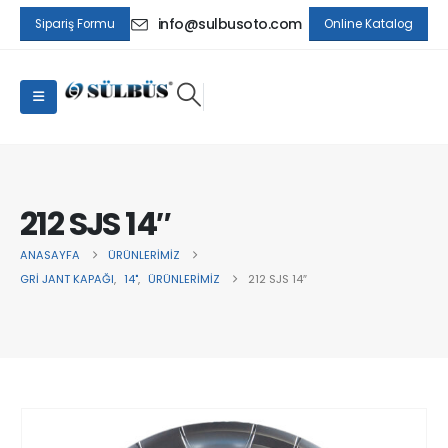
info@sulbusoto.com
Sipariş Formu
Online Katalog
212 SJS 14″
ANASAYFA
ÜRÜNLERIMIZ
GRI JANT KAPAĞI
,
14"
,
ÜRÜNLERIMIZ
212 SJS 14″