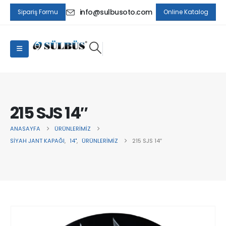
info@sulbusoto.com
Sipariş Formu
Online Katalog
215 SJS 14″
ANASAYFA
ÜRÜNLERIMIZ
SIYAH JANT KAPAĞI
,
14"
,
ÜRÜNLERIMIZ
215 SJS 14″