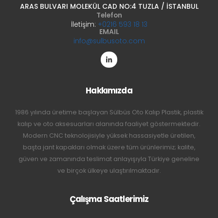
ARAS BULVARI MOLEKÜL CAD NO:4 TUZLA / İSTANBUL
Telefon
İletişim:
+0216 593 18 13
EMAIL
info@sulbusoto.com
Hakkımızda
1986 yılında üretime başlayan Sülbüs Oto Kalıp Plastik, plastik
kalıp ve oto aksesuarları alanında faaliyet göstermektedir.
Modern CNC teknolojisiyle yüksek hassasiyetle üretilen,
başta jant kapakları olmak üzere tüm ürünlerimiz; kalite,
güven ve zamanında teslimat anlayışıyla Türkiye geneline
ve birçok ülkeye ulaştırılmaktadır.
Çalışma Saatlerimiz