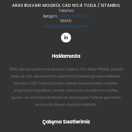
ARAS BULVARI MOLEKÜL CAD NO:4 TUZLA / İSTANBUL
Telefon
İletişim:
+0216 593 18 13
EMAIL
info@sulbusoto.com
Hakkımızda
1986 yılında üretime başlayan Sülbüs Oto Kalıp Plastik, plastik
kalıp ve oto aksesuarları alanında faaliyet göstermektedir.
Modern CNC teknolojisiyle yüksek hassasiyetle üretilen,
başta jant kapakları olmak üzere tüm ürünlerimiz; kalite,
güven ve zamanında teslimat anlayışıyla Türkiye geneline
ve birçok ülkeye ulaştırılmaktadır.
Çalışma Saatlerimiz