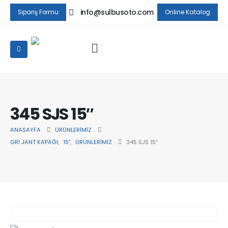
info@sulbusoto.com
Sipariş Formu
Online Katalog
345 SJS 15″
ANASAYFA
ÜRÜNLERIMIZ
GRI JANT KAPAĞI
,
15"
,
ÜRÜNLERIMIZ
345 SJS 15″