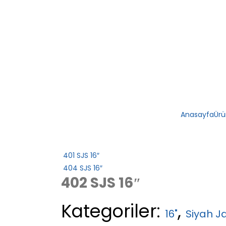
Anasayfa
Ürü
401 SJS 16″
404 SJS 16″
402 SJS 16″
Kategoriler:
,
16"
Siyah J