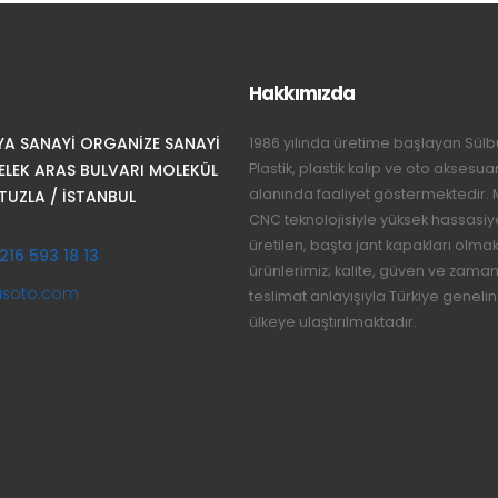
Hakkımızda
YA SANAYİ ORGANİZE SANAYİ
1986 yılında üretime başlayan Sülb
Plastik, plastik kalıp ve oto aksesuar
ELEK ARAS BULVARI MOLEKÜL
alanında faaliyet göstermektedir.
TUZLA / İSTANBUL
CNC teknolojisiyle yüksek hassasiy
üretilen, başta jant kapakları olma
216 593 18 13
ürünlerimiz; kalite, güven ve zama
usoto.com
teslimat anlayışıyla Türkiye geneli
ülkeye ulaştırılmaktadır.