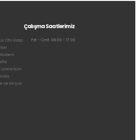
Çalışma Saatlerimiz
Pzt - Cmt: 09:00 - 17:00
üs Oto Kalıp
ları
 Modern
etle
k üzere tüm
nında
ne ve birçok