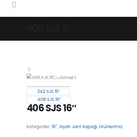
406 SJS 16″
342 SJS 15″
408 SJS 16″
406 SJS 16″
Kategoriler:
16"
,
Siyah Jant Kapağı
,
Ürünlerimiz