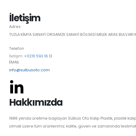
İletişim
Adres
TUZLA KİMYA SANAYİ ORGANİZE SANAYİ BÖLGESİ MELEK ARAS BULVARI 
Telefon
İletişim:
+0216 593 18 13
EMAIL
info@sulbusoto.com
Hakkımızda
1986 yılında üretime başlayan Sülbüs Oto Kalıp Plastik, plastik ka
olmak üzere tüm ürünlerimiz; kalite, güven ve zamanında teslimat a