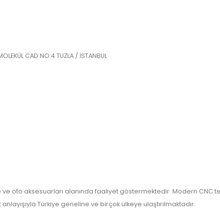
MOLEKÜL CAD NO:4 TUZLA / İSTANBUL
lıp ve oto aksesuarları alanında faaliyet göstermektedir. Modern CNC tek
nlayışıyla Türkiye geneline ve birçok ülkeye ulaştırılmaktadır.