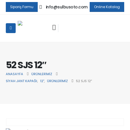
info@sulbusoto.com
Sipariş Formu
Online Katalog
52 SJS 12″
ANASAYFA
ÜRÜNLERIMIZ
SIYAH JANT KAPAĞI
,
12"
,
ÜRÜNLERIMIZ
52 SJS 12″