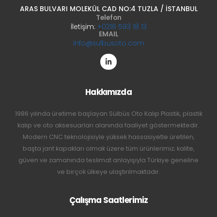
ARAS BULVARI MOLEKÜL CAD NO:4 TUZLA / İSTANBUL
Telefon
İletişim:
+0216 593 18 13
EMAIL
info@sulbusoto.com
Hakkımızda
1986 yılında üretime başlayan Sülbüs Oto Kalıp Plastik, plastik
kalıp ve oto aksesuarları alanında faaliyet göstermektedir.
Modern CNC teknolojisiyle yüksek hassasiyetle üretilen,
başta jant kapakları olmak üzere tüm ürünlerimiz; kalite,
güven ve zamanında teslimat anlayışıyla Türkiye geneline
ve birçok ülkeye ulaştırılmaktadır.
Çalışma Saatlerimiz